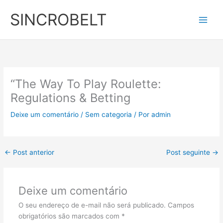
Ir
SINCROBELT
para
o
conteúdo
“The Way To Play Roulette:
Regulations & Betting
Deixe um comentário
/
Sem categoria
/ Por
admin
←
Post anterior
Post seguinte
→
Deixe um comentário
O seu endereço de e-mail não será publicado.
Campos
obrigatórios são marcados com
*