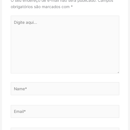
O seu endereço de e-mail não será publicado.
Campos
obrigatórios são marcados com
*
Digite
aqui...
Name*
Email*