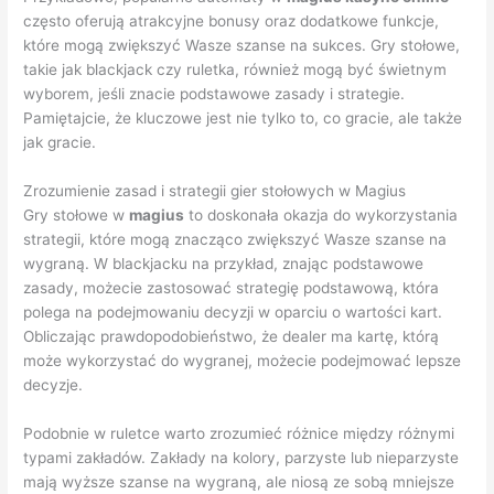
często oferują atrakcyjne bonusy oraz dodatkowe funkcje,
które mogą zwiększyć Wasze szanse na sukces. Gry stołowe,
takie jak blackjack czy ruletka, również mogą być świetnym
wyborem, jeśli znacie podstawowe zasady i strategie.
Pamiętajcie, że kluczowe jest nie tylko to, co gracie, ale także
jak gracie.
Zrozumienie zasad i strategii gier stołowych w Magius
Gry stołowe w
magius
to doskonała okazja do wykorzystania
strategii, które mogą znacząco zwiększyć Wasze szanse na
wygraną. W blackjacku na przykład, znając podstawowe
zasady, możecie zastosować strategię podstawową, która
polega na podejmowaniu decyzji w oparciu o wartości kart.
Obliczając prawdopodobieństwo, że dealer ma kartę, którą
może wykorzystać do wygranej, możecie podejmować lepsze
decyzje.
Podobnie w ruletce warto zrozumieć różnice między różnymi
typami zakładów. Zakłady na kolory, parzyste lub nieparzyste
mają wyższe szanse na wygraną, ale niosą ze sobą mniejsze