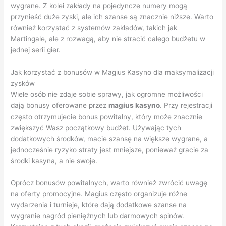
wygrane. Z kolei zakłady na pojedyncze numery mogą
przynieść duże zyski, ale ich szanse są znacznie niższe. Warto
również korzystać z systemów zakładów, takich jak
Martingale, ale z rozwagą, aby nie stracić całego budżetu w
jednej serii gier.
Jak korzystać z bonusów w Magius Kasyno dla maksymalizacji
zysków
Wiele osób nie zdaje sobie sprawy, jak ogromne możliwości
dają bonusy oferowane przez
magius kasyno
. Przy rejestracji
często otrzymujecie bonus powitalny, który może znacznie
zwiększyć Wasz początkowy budżet. Używając tych
dodatkowych środków, macie szansę na większe wygrane, a
jednocześnie ryzyko straty jest mniejsze, ponieważ gracie za
środki kasyna, a nie swoje.
Oprócz bonusów powitalnych, warto również zwrócić uwagę
na oferty promocyjne. Magius często organizuje różne
wydarzenia i turnieje, które dają dodatkowe szanse na
wygranie nagród pieniężnych lub darmowych spinów.