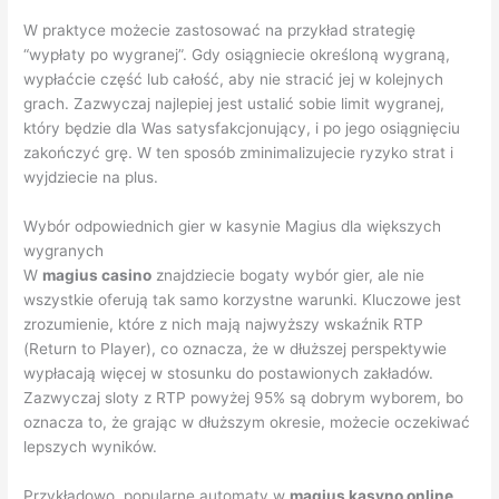
W praktyce możecie zastosować na przykład strategię
“wypłaty po wygranej”. Gdy osiągniecie określoną wygraną,
wypłaćcie część lub całość, aby nie stracić jej w kolejnych
grach. Zazwyczaj najlepiej jest ustalić sobie limit wygranej,
który będzie dla Was satysfakcjonujący, i po jego osiągnięciu
zakończyć grę. W ten sposób zminimalizujecie ryzyko strat i
wyjdziecie na plus.
Wybór odpowiednich gier w kasynie Magius dla większych
wygranych
W
magius casino
znajdziecie bogaty wybór gier, ale nie
wszystkie oferują tak samo korzystne warunki. Kluczowe jest
zrozumienie, które z nich mają najwyższy wskaźnik RTP
(Return to Player), co oznacza, że w dłuższej perspektywie
wypłacają więcej w stosunku do postawionych zakładów.
Zazwyczaj sloty z RTP powyżej 95% są dobrym wyborem, bo
oznacza to, że grając w dłuższym okresie, możecie oczekiwać
lepszych wyników.
Przykładowo, popularne automaty w
magius kasyno online