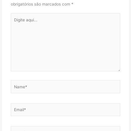
obrigatórios são marcados com
*
Digite
aqui...
Name*
Email*
Website