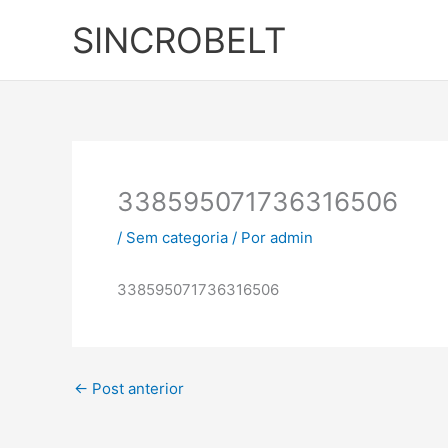
Ir
SINCROBELT
para
o
conteúdo
338595071736316506
/
Sem categoria
/ Por
admin
338595071736316506
←
Post anterior